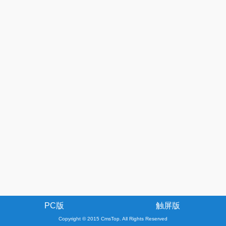
PC版
触屏版
Copyright © 2015 CmsTop. All Rights Reserved