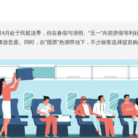
管4月处于民航淡季，但在春假与清明、“五一”向前拼假等
峰游意愿。同时，在“囤票”热潮带动下，不少旅客选择提前