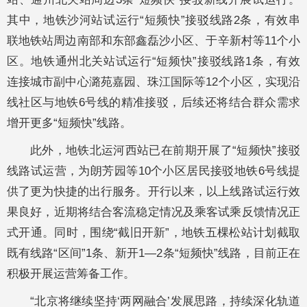
其中，地铁沙河站试运行“短频快”接驳线路2条，有效串
联地铁站周边南部和东部鑫磊沙小区、于辛新村等11个小
区。地铁通州北关站试运行“短频快”接驳线路1条，有效
连接城市副中心潞苑嘉园、珠江国际等12个小区，实现沿
线社区与地铁6号线的精准接驳，后续还将结合群众需求
增开更多“短频快”线路。
此外，地铁北运河西站已在前期开展了“短频快”接驳
线路试运营，为朗芳园等10个小区居民接驳地铁6号线提
供了更为快捷的出行服务。开行以来，以上线路试运行效
果良好，近期将结合客流稳定情况及乘客试乘反馈情况正
式开通。同时，围绕“截旧开新”，地铁五棵松站计划截取
既有线路“区间”1条、新开1—2条“短频快”线路，目前正在
积极开展运营筹备工作。
“北京将继续坚持‘两网融合’发展思路，持续深化轨道